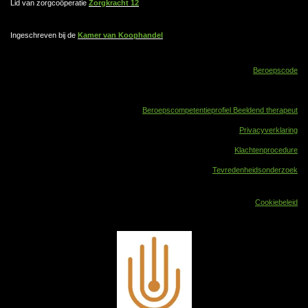
Lid van zorgcoöperatie
Zorgkracht 12
Ingeschreven bij de
Kamer van Koophandel
Beroepscode
Beroepscompetentieprofiel Beeldend therapeut
Privacyverklaring
Klachtenprocedure
Tevredenheidsonderzoek
Cookiebeleid