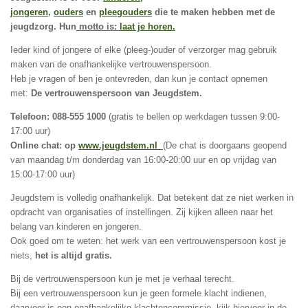
jongeren
,
ouders
en
pleegouders
die te maken hebben met de
jeugdzorg. Hun
motto is:
laat je horen.
Ieder kind of jongere of elke (pleeg-)ouder of verzorger mag gebruik
maken van de onafhankelijke vertrouwenspersoon.
Heb je vragen of ben je ontevreden, dan kun je contact opnemen
met:
De vertrouwenspersoon van Jeugdstem.
Telefoon: 088-555 1000
(gratis te bellen op werkdagen tussen 9:00-
17:00 uur)
Online chat: op
www.jeugdstem.nl
(
De chat is doorgaans geopend
van maandag t/m donderdag van 16:00-20:00 uur en op vrijdag van
15:00-17:00 uur
)
Jeugdstem is volledig onafhankelijk. Dat betekent dat ze niet werken in
opdracht van organisaties of instellingen. Zij kijken alleen naar het
belang van kinderen en jongeren.
Ook goed om te weten: het werk van een vertrouwenspersoon kost je
niets,
het is altijd gratis.
Bij de vertrouwenspersoon kun je met je verhaal terecht.
Bij een vertrouwenspersoon kun je geen formele klacht indienen,
daarvoor is een onafhankelijke klachtencommissie, kijk hiervoor in de