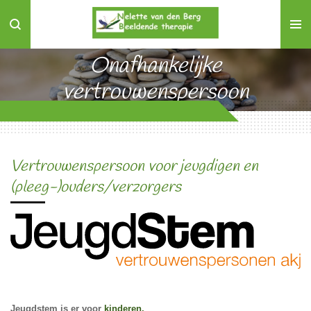
Ga
direct
naar
Onafhankelijke
de
hoofdinhoud
vertrouwenspersoon
Vertrouwenspersoon voor jeugdigen en
(pleeg-)ouders/verzorgers
Jeugdstem is er voor
kinderen,