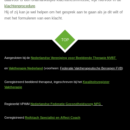
klachtenprocedure
.
Hij of zij kan je wel helpen om het gesprek aan te gaan als je dit wilt of
met het formuleren van een klacht.
TOP
Aangesloten bij de
Nederlandse Vereniging voor Beeldende Therapie NVBT
en
Vaktherapie Nederland
(voorheen:
Federatie Vaktherapeutische Beroepen FVB
)
Geregistreerd beeldend therapeut, ingeschreven bij het
Kwaliteitsregister
Vaktherapie
Registerlid VPWM
Nederlandse Federatie Gezondheidszorg NFG
Geregistreerd
ReAttach Specialist en Affect Coach